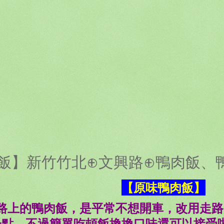
飯】新竹竹北⊕文興路⊕鴨肉飯、
【原味鴨肉飯】
路上的鴨肉飯，是平常不想開車，改用走路
一點，不過簡單吃頓飯換換口味還可以接受