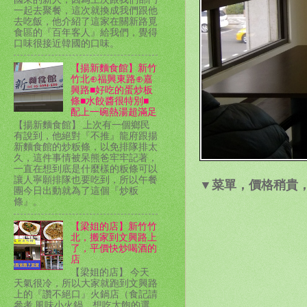
一起去聚餐，這次就換成我們跟他
去吃飯，他介紹了這家在關新路覓
食區的『百年客人』給我們，覺得
口味很接近韓國的口味。
【揚新麵食館】新竹
竹北⊕福興東路⊕嘉
興路■好吃的蛋炒板
條■水餃醬很特別■
配上一碗熱湯超滿足
【揚新麵食館】 上次有一個鄉民
有說到，他絕對『不推』龍府跟揚
新麵食館的炒粄條，以免排隊排太
久，這件事情被呆熊爸牢牢記著，
一直在想到底是什麼樣的粄條可以
讓人寧願排隊也要吃到，所以午餐
▼菜單，價格稍貴
團今日出動就為了這個『炒粄
條』。
【梁姐的店】新竹竹
北，搬家到文興路上
了，平價快炒喝酒的
店
【梁姐的店】 今天
天氣很冷，所以大家就跑到文興路
上的『讚不絕口』火鍋店（食記請
參考 風味小火鍋，想吃太飽的選