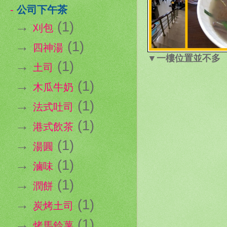
-
公司下午茶
→
(1)
刈包
→
(1)
四神湯
▼一樓位置並不多
→
(1)
土司
→
(1)
木瓜牛奶
→
(1)
法式吐司
→
(1)
港式飲茶
→
(1)
湯圓
→
(1)
滷味
→
(1)
潤餅
→
(1)
炭烤土司
→
(1)
烤馬鈴薯