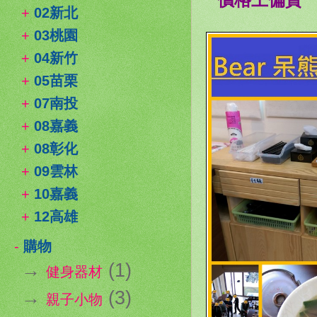
+
02新北
+
03桃園
+
04新竹
+
05苗栗
+
07南投
+
08嘉義
+
08彰化
+
09雲林
+
10嘉義
+
12高雄
-
購物
→
(1)
健身器材
→
(3)
親子小物