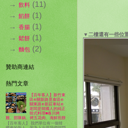
→
(11)
飲料
→
(1)
餡餅
→
(1)
香腸
▼二樓還有一些位
→
(1)
鬆餅
→
(2)
麵包
贊助商連結
熱門文章
【百年客人】新竹東
區⊕關新路覓食區⊕
關東路⊕新莊車站⊕
老闆是韓國人的純正
韓式料理■春川烤
雞、部隊鍋、烤五花肉、海鮮煎餅
【百年客人】 我們單位有一個韓
國來的新人，因為上次跟我們部門