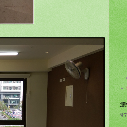
►
總
97