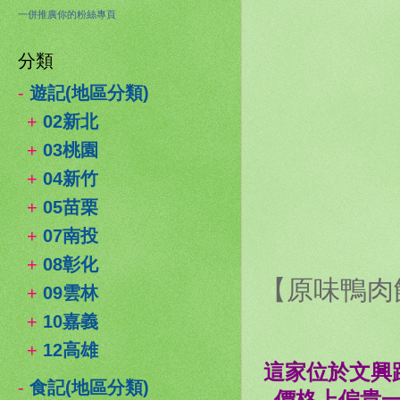
一併推廣你的粉絲專頁
分類
-
遊記(地區分類)
+
02新北
+
03桃園
+
04新竹
+
05苗栗
+
07南投
+
08彰化
【原味鴨肉
+
09雲林
+
10嘉義
+
12高雄
這家位於文興
-
食記(地區分類)
價格上偏貴