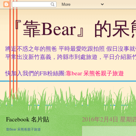
『靠Bear』的
將近不惑之年的熊爸 平時最愛吃跟拍照 假日沒事
平常出沒新竹嘉義，跨縣市到處旅遊，平日介紹新
快加入我們的FB粉絲團:
靠bear 呆熊爸親子旅遊
Facebook 名片貼
2016年2月4日 星期
靠Bear 呆熊爸親子旅遊