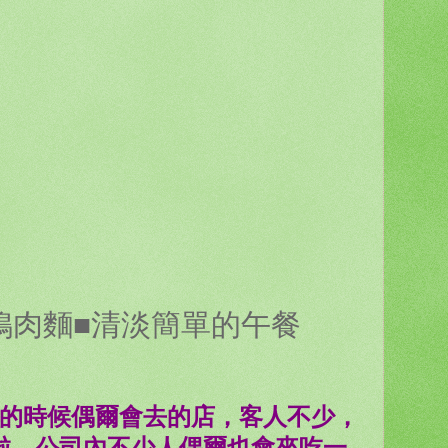
鴨肉麵■清淡簡單的午餐
的時候偶爾會去的店，客人不少，
啦，公司內不少人偶爾也會來吃一