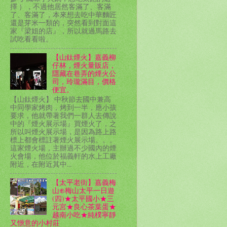
擇 ），不過他居然客滿了、客滿
了、客滿了，本來想去吃中華麵匠
還是芽米一類的，突然看到對面這
家『梁姐的店』，所以就過馬路去
試吃看看啦。
【山鈦煙火】嘉義柳
仔林，煙火量販店，
隱藏在巷弄的煙火公
司，玲瓏滿目，價格
便宜。
【山鈦煙火】 中秋節去國中兼高
中同學家烤肉，烤到一半，應小孩
要求，他就帶著我們一群人去傳說
中的『煙火展示場』買煙火了，之
所以叫煙火展示場，是因為路上路
標上都會標註著煙火展示場。。。
這家煙火場，主辦過不少國內的煙
火會場，他位於福義軒的水上工廠
附近，在附近其中...
【太平老街】嘉義梅
山⊕梅山太平一日遊
(四)★太平國小★三
元宮★良心茶葉蛋★
越南小吃★純樸寧靜
又愜意的小村莊