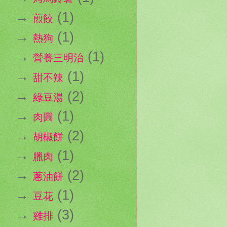
→
(1)
煎餃
→
(1)
熱狗
→
(1)
營養三明治
→
(1)
甜不辣
→
(2)
綠豆湯
→
(1)
肉圓
→
(2)
胡椒餅
→
(1)
臘肉
→
(2)
蔥油餅
→
(1)
豆花
→
(3)
雞排