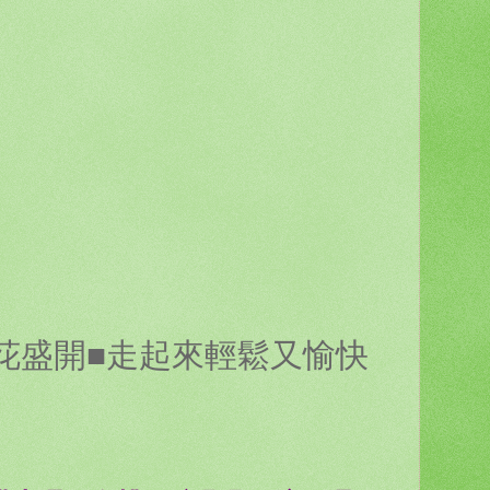
花盛開■走起來輕鬆又愉快