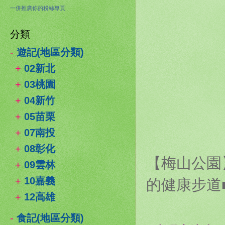
一併推廣你的粉絲專頁
分類
-
遊記(地區分類)
+
02新北
+
03桃園
+
04新竹
+
05苗栗
+
07南投
+
08彰化
【梅山公園
+
09雲林
的健康步道
+
10嘉義
+
12高雄
-
食記(地區分類)