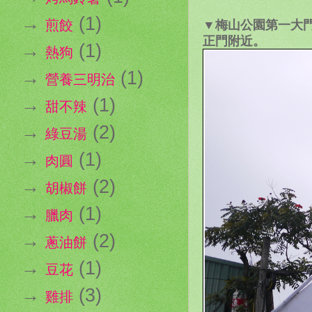
→
(1)
▼梅山公園第一大
煎餃
正門附近。
→
(1)
熱狗
→
(1)
營養三明治
→
(1)
甜不辣
→
(2)
綠豆湯
→
(1)
肉圓
→
(2)
胡椒餅
→
(1)
臘肉
→
(2)
蔥油餅
→
(1)
豆花
→
(3)
雞排