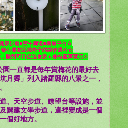
健康步道■空中廊道■樹屋平台☆
▲帶小朋友認識梅子的製作過程☆
菜，酸甜可口促進食慾▲兼特產專賣店☆
公園一直都是每年賞梅花的最好去
坑月霽」列入諸羅縣的八景之一，
樹。
道、天空步道、瞭望台等設施，並
及闢建文學步道，這裡變成是一個
一個好地方。