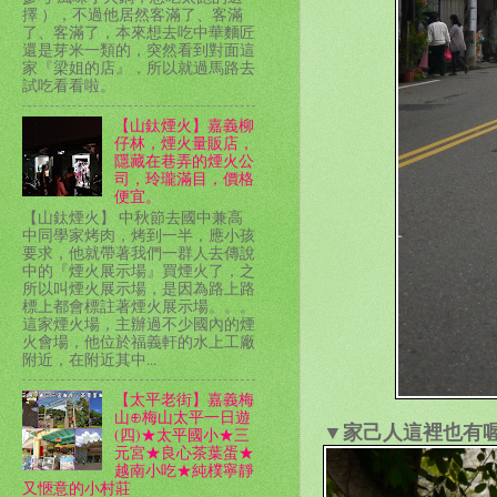
擇 ），不過他居然客滿了、客滿
了、客滿了，本來想去吃中華麵匠
還是芽米一類的，突然看到對面這
家『梁姐的店』，所以就過馬路去
試吃看看啦。
【山鈦煙火】嘉義柳
仔林，煙火量販店，
隱藏在巷弄的煙火公
司，玲瓏滿目，價格
便宜。
【山鈦煙火】 中秋節去國中兼高
中同學家烤肉，烤到一半，應小孩
要求，他就帶著我們一群人去傳說
中的『煙火展示場』買煙火了，之
所以叫煙火展示場，是因為路上路
標上都會標註著煙火展示場。。。
這家煙火場，主辦過不少國內的煙
火會場，他位於福義軒的水上工廠
附近，在附近其中...
【太平老街】嘉義梅
山⊕梅山太平一日遊
▼家己人這裡也有
(四)★太平國小★三
元宮★良心茶葉蛋★
越南小吃★純樸寧靜
又愜意的小村莊