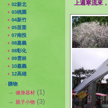
上週寒流來
+
02新北
+
03桃園
+
04新竹
+
05苗栗
+
07南投
+
08嘉義
+
08彰化
+
09雲林
+
10嘉義
+
12高雄
-
購物
→
(1)
健身器材
→
(3)
親子小物