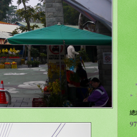
►
總
97