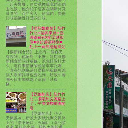
一起去聚餐，這次就換成我們跟他
去吃飯，他介紹了這家在關新路覓
食區的『百年客人』給我們，覺得
口味很接近韓國的口味。
【揚新麵食館】新竹
竹北⊕福興東路⊕嘉
興路■好吃的蛋炒板
條■水餃醬很特別■
配上一碗熱湯超滿足
【揚新麵食館】 上次有一個鄉民
有說到，他絕對『不推』龍府跟揚
新麵食館的炒粄條，以免排隊排太
久，這件事情被呆熊爸牢牢記著，
一直在想到底是什麼樣的粄條可以
讓人寧願排隊也要吃到，所以午餐
團今日出動就為了這個『炒粄
條』。
【梁姐的店】新竹竹
北，搬家到文興路上
了，平價快炒喝酒的
店
【梁姐的店】 今天
天氣很冷，所以大家就跑到文興路
上的『讚不絕口』火鍋店（食記請
參考 風味小火鍋，想吃太飽的選