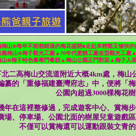
義梅山⊕每年不能都錯過的梅花盛開■走起來輕鬆又愉快的
嘉義梅山⊕梅子觀光工廠▲50年代蜜餞工廠改型觀光工廠
梅山⊕梅子特色餐專門餐館▲梅山公園正門對面▲梅子入
下北二高梅山交流道附近大概4km處，梅山
編纂的「重修福建臺灣府志」中，便將「梅
公園內超過3000棵梅花
幾年在這裡整修過，完成遊客中心、賞梅步
廣場、停車場、公園北面的樹屋兒童遊戲區
不僅可以賞梅還可以運動跟裝文青的