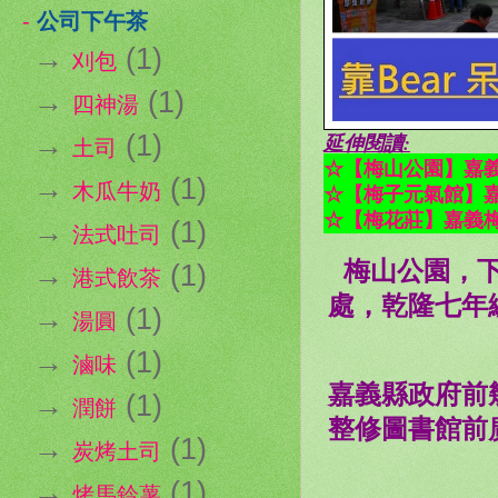
-
公司下午茶
→
(1)
刈包
→
(1)
四神湯
延伸閱讀:
→
(1)
土司
☆【梅山公園】嘉
→
(1)
☆【梅子元氣館】
木瓜牛奶
☆【梅花莊】嘉義
→
(1)
法式吐司
梅山公園，
→
(1)
港式飲茶
處，乾隆七年
→
(1)
湯圓
→
(1)
滷味
嘉義縣政府前
→
(1)
潤餅
整修圖書館前
→
(1)
炭烤土司
→
(1)
烤馬鈴薯