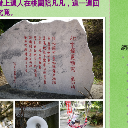
惜上週人在桃園陪凡凡，這一週回
究竟。
網
▼