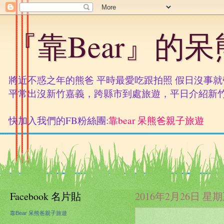
『靠Bear』的
將近不惑之年的熊爸 平時最愛吃跟拍照 假日沒事
平常出沒新竹嘉義，跨縣市到處旅遊，平日介紹新
快加入我們的FB粉絲團:
靠bear 呆熊爸親子旅遊
Facebook 名片貼
2016年2月26日 星
靠Bear 呆熊爸親子旅遊