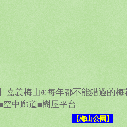
】嘉義梅山⊕每年都不能錯過的梅
■空中廊道■樹屋平台
【梅山公園】