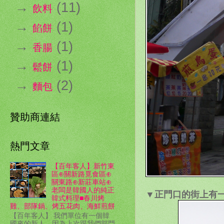
→
(11)
飲料
→
(1)
餡餅
→
(1)
香腸
→
(1)
鬆餅
→
(2)
麵包
贊助商連結
熱門文章
【百年客人】新竹東
區⊕關新路覓食區⊕
關東路⊕新莊車站⊕
老闆是韓國人的純正
▼正門口的街上有
韓式料理■春川烤
雞、部隊鍋、烤五花肉、海鮮煎餅
【百年客人】 我們單位有一個韓
國來的新人，因為上次跟我們部門