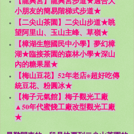
【龍興宮】龍興宮步道★適合大
小朋友的簡易階梯式步道★
【二尖山茶園】二尖山步道★眺
望阿里山、玉山主峰、草嶺★
【樟湖生態國民中小學】夢幻樟
湖★臨接茶園的森林小學★深山
內的糖果屋★
【梅山豆花】52年老店※超好吃傳
統豆花、粉圓冰★
【梅子元氣館】梅子觀光工廠
▲50年代蜜餞工廠改型觀光工廠
★