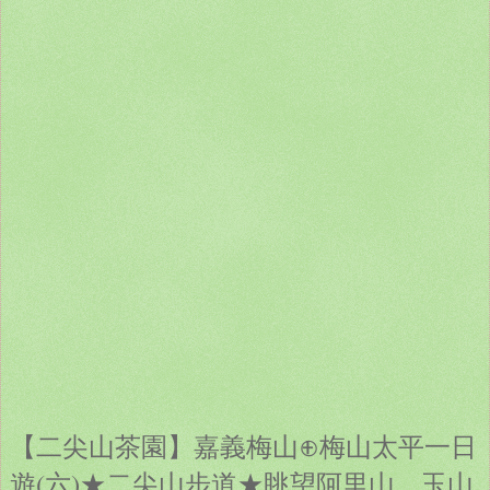
【二尖山茶園】嘉義梅山⊕梅山太平一日
遊(六)★二尖山步道★眺望阿里山、玉山