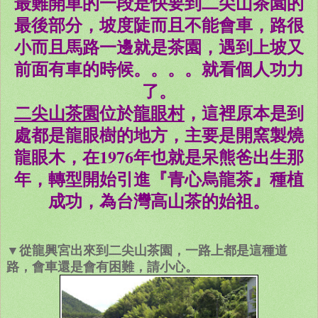
最難開車的一段是快要到二尖山茶園的
最後部分，坡度陡而且不能會車，路很
小而且馬路一邊就是茶園，遇到上坡又
前面有車的時候。。。。就看個人功力
了。
二尖山茶園
位於
龍眼村
，這裡原本是到
處都是龍眼樹的地方，主要是開窯製燒
龍眼木，在1976年也就是呆熊爸出生那
年，轉型開始引進『青心烏龍茶』種植
成功，為台灣高山茶的始祖。
▼從龍興宮出來到二尖山茶園，一路上都是這種道
路，會車還是會有困難，請小心。