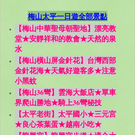
梅山太平一日遊全部景點
【梅山中華聖母朝聖地】漂亮教
堂★安靜祥和的教會★天然的泉
水
【梅山橫山屏金針花】台灣西部
金針花海★天氣好遊客多★注意
小黑蚊
【梅山36彎】雲海大飯店★單車
界爬山勝地★騎上36彎秘技
【太平老街】太平國小★三元宮
★良心茶葉蛋★越南小吃★