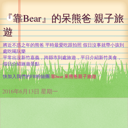
『靠Bear』的呆熊爸 親子旅
遊
將近不惑之年的熊爸 平時最愛吃跟拍照 假日沒事就帶小孩到
處吃喝玩樂
平常出沒新竹嘉義，跨縣市到處旅遊，平日介紹新竹美食，
假日介紹旅遊景點
快加入我們的FB粉絲團:
靠bear 呆熊爸親子旅遊
2016年6月13日 星期一