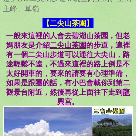
主峰、草嶺
【二尖山茶園】
一般來這裡的人會去碧湖山茶園，但老
媽朋友是介紹
二尖山茶園
的步道，這裡
有一個
二尖山步道
可以通往
大尖山
，路
途輕鬆不遠，不過來這裡的路上倒是不
太好開車的，要來的請要有心理準備，
如果是跟團的話，有小巴會載你到第二
觀景台附近，然後再從上面往下走到
龍
興宮
。