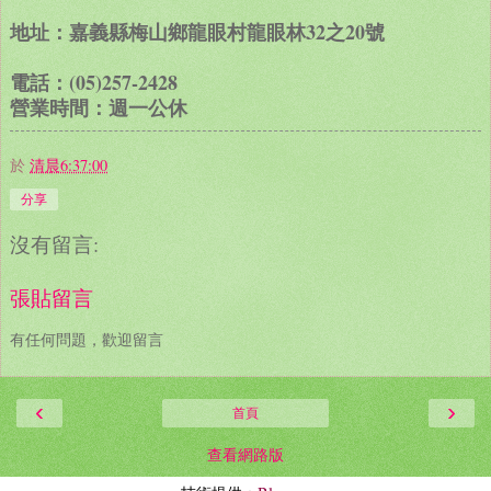
地址：嘉義縣梅山鄉龍眼村龍眼林32之20號
電話：(05)257-2428
營業時間：週一公休
於
清晨6:37:00
分享
沒有留言:
張貼留言
有任何問題，歡迎留言
‹
›
首頁
查看網路版