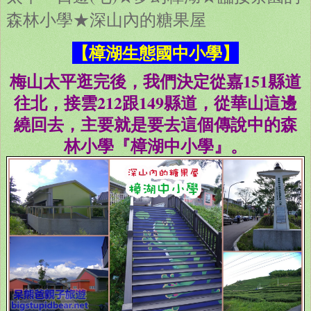
森林小學★深山內的糖果屋
【樟湖生態國中小學】
梅山太平逛完後，我們決定從嘉151縣道
往北，接雲212跟149縣道，從華山這邊
繞回去，主要就是要去這個傳說中的森
林小學『樟湖中小學』。