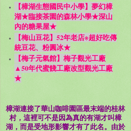
【樟湖生態國民中小學】夢幻樟
湖★臨接茶園的森林小學★深山
內的糖果屋★
【梅山豆花】52年老店※超好吃傳
統豆花、粉圓冰★
【梅子元氣館】梅子觀光工廠
▲50年代蜜餞工廠改型觀光工廠
★
樟湖連接了華山咖啡園區最末端的桂林
村，這裡可不是因為真的有湖才叫樟
湖，而是受地形影響才有了此名。由於