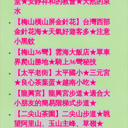
堂★安靜祥和的教會★天然的泉
水
【梅山橫山屏金針花】台灣西部
金針花海★天氣好遊客多★注意
小黑蚊
【梅山36彎】雲海大飯店★單車
界爬山勝地★騎上36彎秘技
【太平老街】太平國小★三元宮
★良心茶葉蛋★越南小吃★
【龍興宮】龍興宮步道★適合大
小朋友的簡易階梯式步道★
【二尖山茶園】二尖山步道★眺
望阿里山、玉山主峰、草嶺★