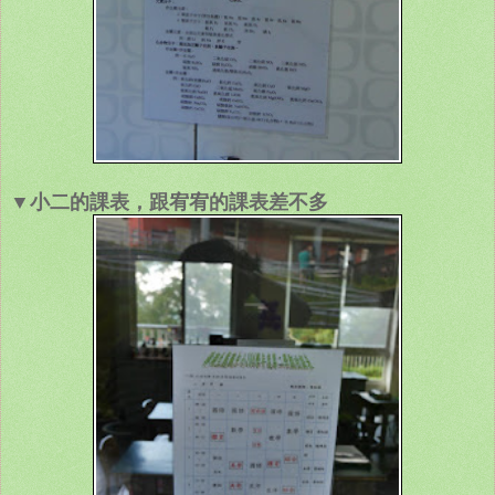
▼小二的課表，跟宥宥的課表差不多