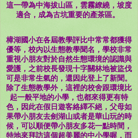
這一帶為中海拔山區，雲霧繚繞，坡度
適合，成為古坑重要的產茶區。
樟湖國小在各屆教學評比中常常都獲得
優等，校內以生態教學聞名，學校非常
重視小朋友對於自然生態環境的認識與
愛護，之前校長發現十字關林地被盜伐
可是非常生氣的，還因此登上了新聞。
除了生態教學外，這裡的校舍跟環境比
起一般平地的小學，也都來得更有特
色，因此在假日遊客絡繹不絕，父母如
果帶小朋友去劍湖山或者是華山玩的時
候，可以順便帶小朋友多花一點時間，
特地來拜訪這個超美麗的中小學喔，而