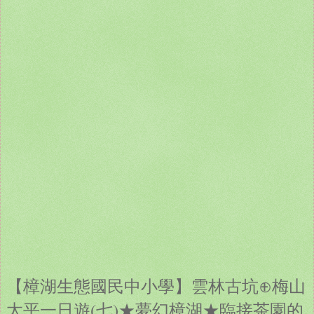
【樟湖生態國民中小學】雲林古坑⊕梅山
太平一日遊(七)★夢幻樟湖★臨接茶園的