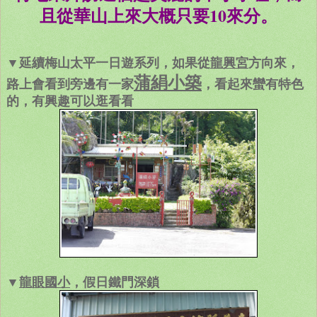
且從華山上來大概只要10來分。
▼延續梅山太平一日遊系列，如果從
龍興宮
方向來，
蒲絹小築
路上會看到旁邊有一家
，看起來蠻有特色
的，有興趣可以逛看看
▼
龍眼國小
，假日鐵門深鎖