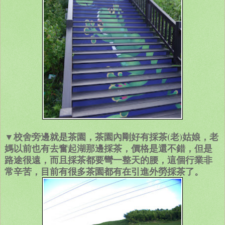
▼校舍旁邊就是茶園，茶園內剛好有採茶(老)姑娘，老
媽以前也有去奮起湖那邊採茶，價格是還不錯，但是
路途很遠，而且採茶都要彎一整天的腰，這個行業非
常辛苦，目前有很多茶園都有在引進外勞採茶了。