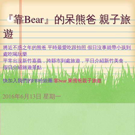
『靠Bear』的呆熊爸 親子旅
遊
將近不惑之年的熊爸 平時最愛吃跟拍照 假日沒事就帶小孩到
處吃喝玩樂
平常出沒新竹嘉義，跨縣市到處旅遊，平日介紹新竹美食，
假日介紹旅遊景點
快加入我們的FB粉絲團:
靠bear 呆熊爸親子旅遊
2016年6月13日 星期一