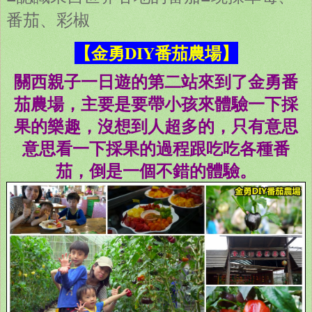
番茄、彩椒
【金勇DIY番茄農場】
關西親子一日遊的第二站來到了金勇番
茄農場，主要是要帶小孩來體驗一下採
果的樂趣，沒想到人超多的，只有意思
意思看一下採果的過程跟吃吃各種番
茄，倒是一個不錯的體驗。