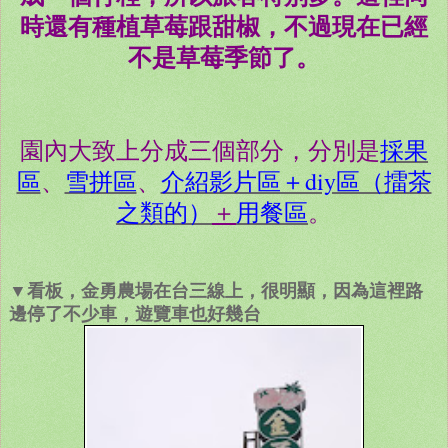
時還有種植草莓跟甜椒，不過現在已經
不是草莓季節了。
園內大致上分成三個部分，分別是
採果
區
、
雪拼區
、
介紹影片區＋diy區（擂茶
之類的）
＋
用餐區
。
▼看板，金勇農場在台三線上，很明顯，因為這裡路
邊停了不少車，遊覽車也好幾台