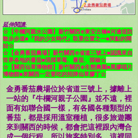
延伸閱讀:
☆【牛欄河親水公園】新竹關西⊕東安古橋■河邊堤防
散步步道■『我的少女時代』取景位置之一■哭點的開
始☆
☆【金勇番茄農場】新竹關西⊕省道三號上■認識來自
世界各地的番茄■現採草莓、番茄、採椒☆
☆【關西仙草博物館】新竹關西⊕生態農園■黑膠唱片
博物館■來關西一定要吃的招牌仙草膠丁☆
金勇番茄農場位於省道三號上，據離上
一站的『牛欄河親子公園』並不遠，裡
面有如聯合國一樣，有各國各種類型的
番茄，都是採用溫室種植，很多旅遊團
來到關西的時候，都會把這裡跟內灣合
成一個行程，所以旅客特別多。這裡同