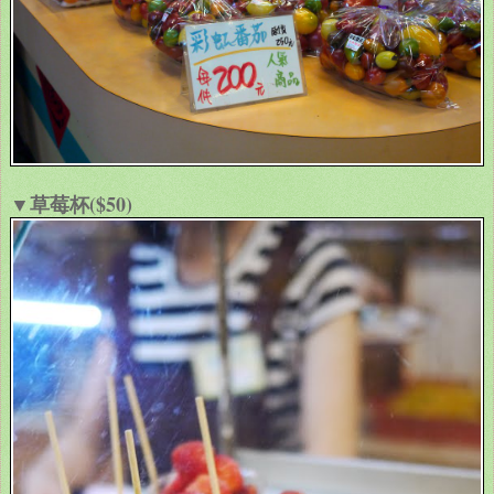
▼草莓杯($50)