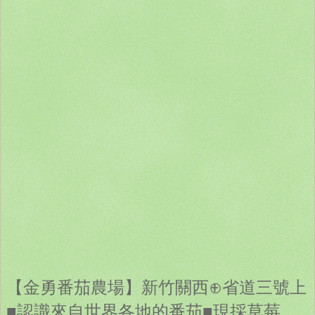
【金勇番茄農場】新竹關西⊕省道三號上
■認識來自世界各地的番茄■現採草莓、