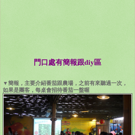
門口處有簡報跟diy區
▼簡報，主要介紹番茄跟農場，之前有來聽過一次，
如果是團客，每桌會招待番茄一盤喔