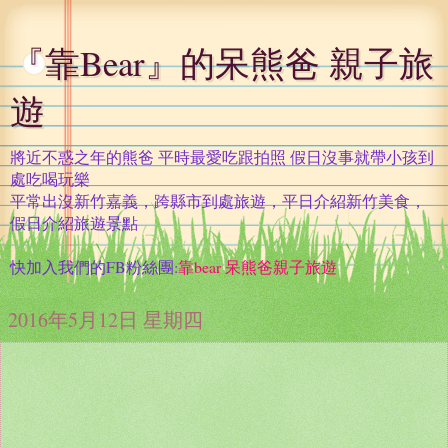
『靠Bear』的呆熊爸 親子旅
遊
將近不惑之年的熊爸 平時最愛吃跟拍照 假日沒事就帶小孩到
處吃喝玩樂
平常出沒新竹嘉義，跨縣市到處旅遊，平日介紹新竹美食，
假日介紹旅遊景點
快加入我們的FB粉絲團:
靠bear 呆熊爸親子旅遊
2016年5月12日 星期四