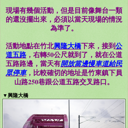
現場有幾個活動，但是目前像舞台一類
的還沒擺出來，必須以當天現場的情況
為準了。
活動地點在竹北
興隆大橋
下來，接到
公
道五路
，右轉50公尺就到了，就在公道
五路路邊，當天有
開放當邊慢車道給民
，比較確切的地址是
竹東鎮下員
眾停車
山路250巷
跟
公道五路
交叉路口。
▼興隆大橋