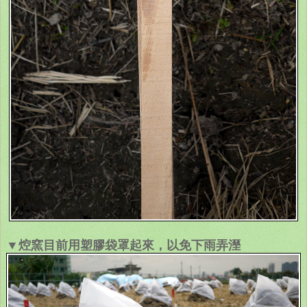
▼焢窯目前用塑膠袋罩起來，以免下雨弄溼