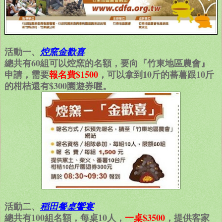
活動一、
焢窯金歡喜
總共有60組可以焢窯的名額，要向『竹東地區農會』
申請，需要
報名費$1500
，可以拿到10斤的蕃薯跟10斤
的柑桔還有$300園遊券喔。
活動二、
稻田餐桌饗宴
總共有100組名額，每桌10人，
一桌$3500
，提供客家