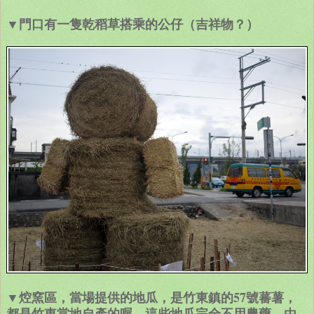
▼門口有一隻乾稻草搭乘的公仔（吉祥物？）
▼焢窯區，當場提供的地瓜，是竹東鎮的57號蕃薯，
都是竹東當地自產的喔，這些地瓜完全不用農藥，由