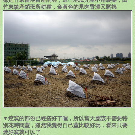
竹東鎮產銷班所耕種，金黃色的果肉香濃又鬆棉
▼焢窯的部份已經搭好了喔，所以當天應該不需要特
別花時間蓋，雖然我覺得自己蓋比較好玩，看來只要
燒好窯就可以了