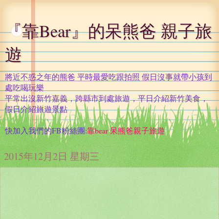
『靠Bear』的呆熊爸 親子旅
遊
將近不惑之年的熊爸 平時最愛吃跟拍照 假日沒事就帶小孩到
處吃喝玩樂
平常出沒新竹嘉義，跨縣市到處旅遊，平日介紹新竹美食，
假日介紹旅遊景點
快加入我們的FB粉絲團:
靠bear 呆熊爸親子旅遊
2015年12月2日 星期三