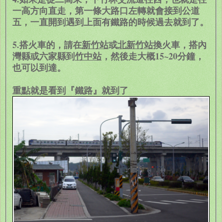
一高方向直走，第一條大路口左轉就會接到公道
五，一直開到遇到上面有鐵路的時候過去就到了。
5.搭火車的，請在
新竹站
或
北新竹站
換火車，搭內
灣縣或六家縣到
竹中站
，然後走大概15~20分鐘，
也可以到達。
重點就是看到『鐵路』就到了