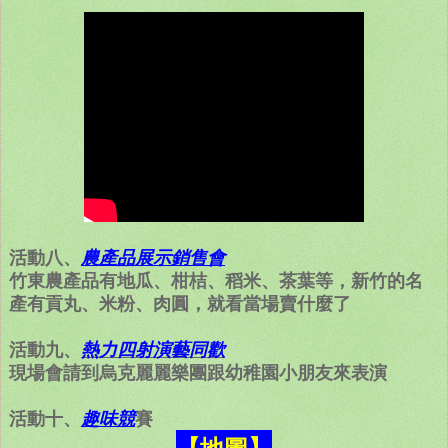
活動八、
農產品展示銷售會
竹東農產品有地瓜、柑桔、稻米、茶葉等，新竹的名
產有貢丸、米粉、肉圓，就看當場賣什麼了
活動九、
熱力四射演藝同歡
現場會請到烏克麗麗樂團跟幼稚園小朋友來表演
活動十、
賽
趣味競
【地圖】