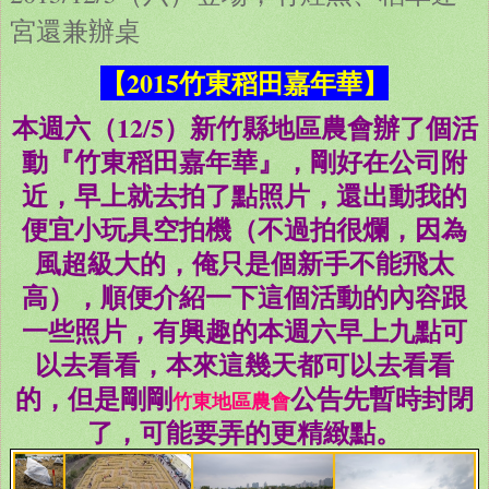
宮還兼辦桌
【2015竹東稻田嘉年華】
本週六（12/5）新竹縣地區農會辦了個活
動『竹東稻田嘉年華』，剛好在公司附
近，早上就去拍了點照片，還出動我的
便宜小玩具空拍機（不過拍很爛，因為
風超級大的，俺只是個新手不能飛太
高），順便介紹一下這個活動的內容跟
一些照片，有興趣的本週六早上九點可
以去看看，本來這幾天都可以去看看
的，但是剛剛
公告先暫時封閉
竹東地區農會
了，可能要弄的更精緻點。