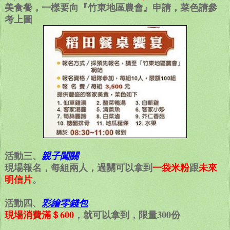
美食餐，一樣要向『竹東地區農會』申請，菜色請參
考上圖
活動三、
親子闖關
現場報名，每組兩人，過關可以拿到
一袋米粉
跟
未來
明信片
。
活動四、
彩繪零錢包
現場消費滿＄600
，就可以拿到，限量300份