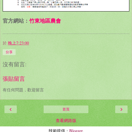
官方網站：
竹東地區農會
於
晚上7:23:00
分享
沒有留言:
張貼留言
有任何問題，歡迎留言
‹
›
首頁
查看網路版
技術提供：
Blogger
.