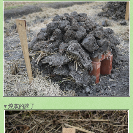
▼焢窯的牌子