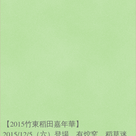
【2015竹東稻田嘉年華】
2015/12/5（六）登場，有焢窯、稻草迷