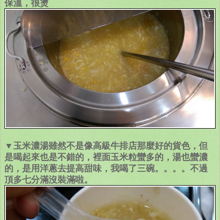
保溫，很燙
▼玉米濃湯雖然不是像高級牛排店那麼好的貨色，但
是喝起來也是不錯的，裡面玉米粒蠻多的，湯也蠻濃
的，是用洋蔥去提高甜味，我喝了三碗。。。。不過
頂多七分滿沒裝滿啦。