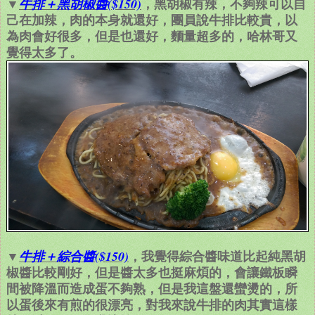
▼
，黑胡椒有辣，不夠辣可以自
牛排＋黑胡椒醬($150)
己在加辣，肉的本身就還好，團員說牛排比較貴，以
為肉會好很多，但是也還好，麵量超多的，哈林哥又
覺得太多了。
▼
，我覺得綜合醬味道比起純黑胡
牛排＋綜合醬($150)
椒醬比較剛好，但是醬太多也挺麻煩的，會讓鐵板瞬
間被降溫而造成蛋不夠熟，但是我這盤還蠻燙的，所
以蛋後來有煎的很漂亮，對我來說牛排的肉其實這樣