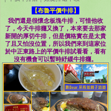
【布魯平價牛排】
我們還是很懷念板塊牛排，可惜他收
了，今天牛排癮又換了，本來要去那家
新開的厚切牛排，但是價格實在是太貴
了且又怕沒位置，所以我們來到這家位
於中正東路上的平價牛排試看看，看有
沒有機會可以暫時紓緩牛排癮。