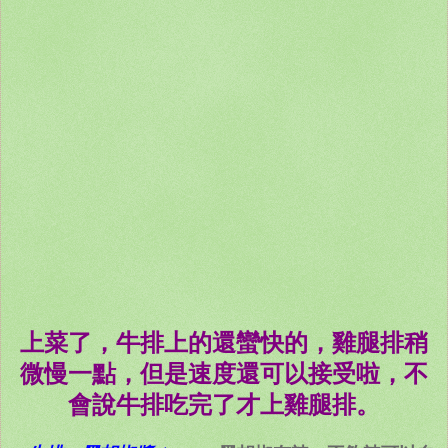
上菜了，牛排上的還蠻快的，雞腿排稍
微慢一點，但是速度還可以接受啦，不
會說牛排吃完了才上雞腿排。