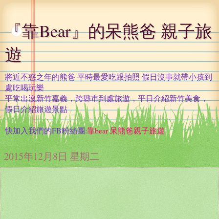
『靠Bear』的呆熊爸 親子旅
遊
將近不惑之年的熊爸 平時最愛吃跟拍照 假日沒事就帶小孩到
處吃喝玩樂
平常出沒新竹嘉義，跨縣市到處旅遊，平日介紹新竹美食，
假日介紹旅遊景點
快加入我們的FB粉絲團:
靠bear 呆熊爸親子旅遊
2015年12月8日 星期二