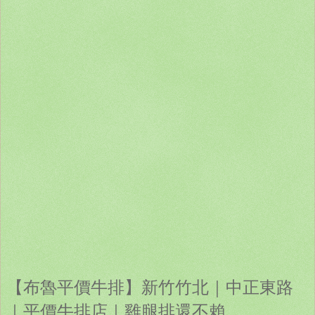
【布魯平價牛排】新竹竹北｜中正東路
｜平價牛排店｜雞腿排還不賴