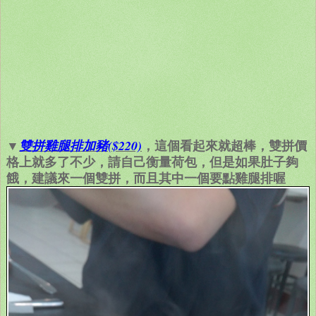
▼
，這個看起來就超棒，雙拼價
雙拼雞腿排加豬($220)
格上就多了不少，請自己衡量荷包，但是如果肚子夠
餓，建議來一個雙拼，而且其中一個要點雞腿排喔