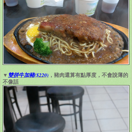
▼
，豬肉還算有點厚度，不會說薄的
雙拼牛加豬($220)
不像話