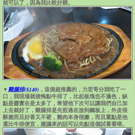
就可以了，因為我比較好餵。
▼
，這個超推薦的，力宏哥分我吃了一
雞腿排($140)
口，我現場就後悔點牛排了，比起板塊也不遜色，缺
點是醬實在是太多了，希望他下次可以讓我們自己加
上去就好了，雞腿排是先煎過在放到鐵板上，外皮很
酥脆而且
好香又
不硬，雞肉本身很嫩，而且重點是他
還比牛排便宜，建議來的話可以先點這個試看看唷
。