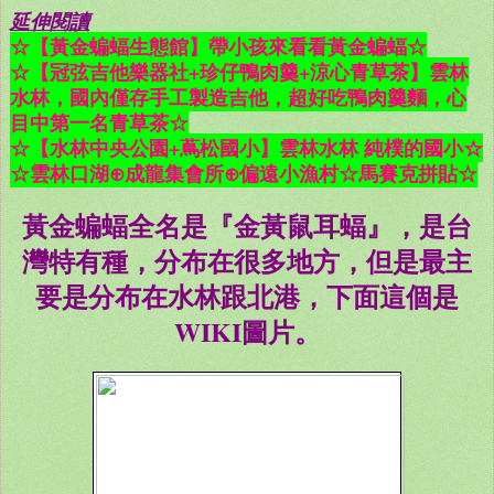
延伸閱讀
☆【黃金蝙蝠生態館】帶小孩來看看黃金蝙蝠☆
☆【冠弦吉他樂器社+珍仔鴨肉羹+涼心青草茶】雲林
水林，國內僅存手工製造吉他，超好吃鴨肉羹麵，心
目中第一名青草茶☆
☆【水林中央公園+蔦松國小】雲林水林 純樸的國小☆
☆雲林口湖⊕成龍集會所⊕偏遠小漁村☆馬賽克拼貼☆
黃金蝙蝠全名是『金黃鼠耳蝠』，是台
灣特有種，分布在很多地方，但是最主
要是分布在水林跟北港，下面這個是
WIKI圖片。