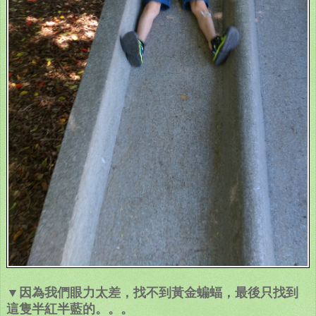
▼因為我們眼力太差，找不到黃金蝙蝠，最後只找到
這隻半紅半藍的。。。