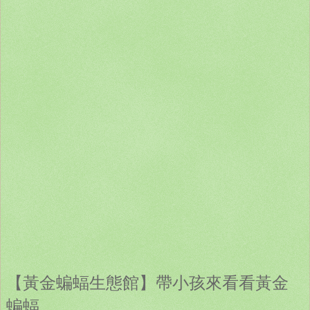
【黃金蝙蝠生態館】帶小孩來看看黃金
蝙蝠