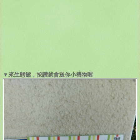
▼來生態館，按讚就會送你小禮物喔