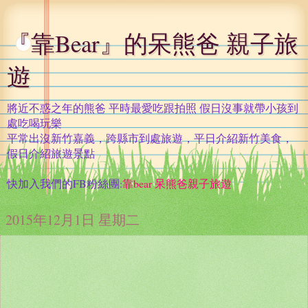
『靠Bear』的呆熊爸 親子旅
遊
將近不惑之年的熊爸 平時最愛吃跟拍照 假日沒事就帶小孩到
處吃喝玩樂
平常出沒新竹嘉義，跨縣市到處旅遊，平日介紹新竹美食，
假日介紹旅遊景點
快加入我們的FB粉絲團:
靠bear 呆熊爸親子旅遊
2015年12月1日 星期二